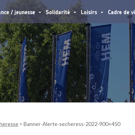
ance / jeunesse
Solidarité
Loisirs
Cadre de v
cheresse
>
Banner-Alerte-secheress-2022-900×450