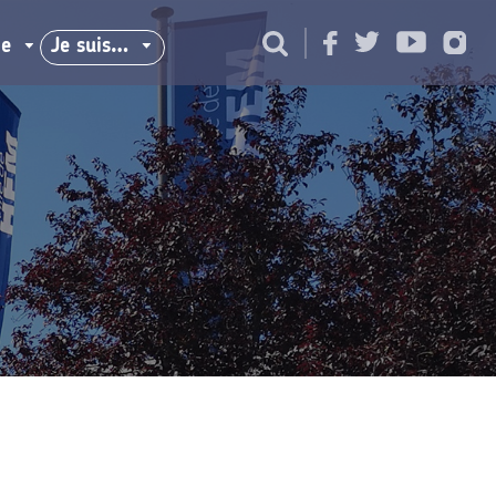
ie
Je suis…