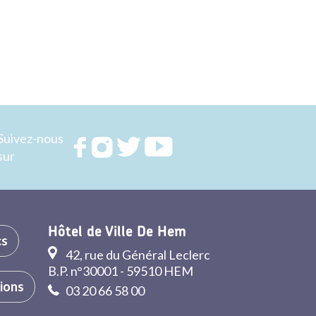
Suivez-nous
Rejoignez
Rejoignez
Rejoignez
Rejoignez
sur
nous sur
nous sur
nous sur
nous sur
FACEBOOK
INSTAGRAM
TWITTER
YOUTUBE
Hôtel de Ville De Hem
cs
42, rue du Général Leclerc
B.P. n°30001 - 59510 HEM
tions
03 20 66 58 00