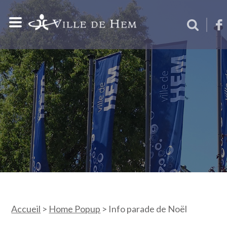
Accueil
>
Home Popup
>
Info parade de Noël