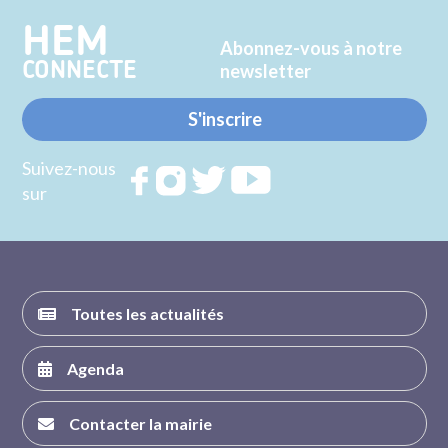
HEM
Abonnez-vous à notre
CONNECTE
newsletter
S'inscrire
Suivez-nous
Rejoignez
Rejoignez
Rejoignez
Rejoignez
sur
nous sur
nous sur
nous sur
nous sur
FACEBOOK
INSTAGRAM
TWITTER
YOUTUBE
Toutes les actualités
Agenda
Contacter la mairie