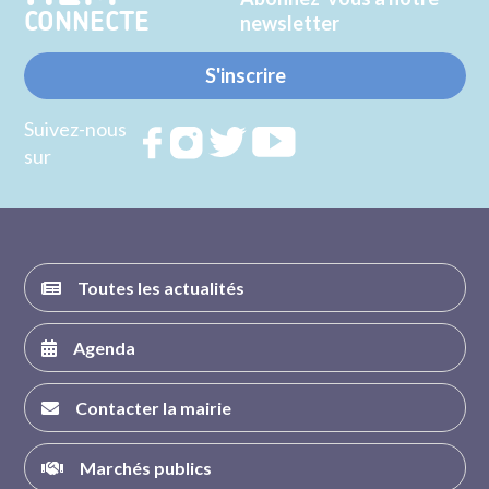
CONNECTE
newsletter
S'inscrire
Suivez-nous
Rejoignez
Rejoignez
Rejoignez
Rejoignez
sur
nous sur
nous sur
nous sur
nous sur
FACEBOOK
INSTAGRAM
TWITTER
YOUTUBE
Toutes les actualités
Agenda
Contacter la mairie
Marchés publics