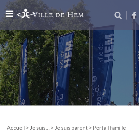
Accueil
>
Je suis…
>
Je suis parent
>
Portail famille