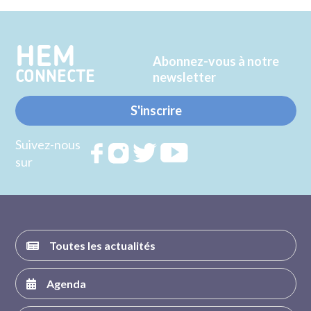
Twitter
Facebook
HEM
Abonnez-vous à notre
CONNECTE
newsletter
S'inscrire
Suivez-nous
Rejoignez
Rejoignez
Rejoignez
Rejoignez
sur
nous sur
nous sur
nous sur
nous sur
FACEBOOK
INSTAGRAM
TWITTER
YOUTUBE
Toutes les actualités
Agenda