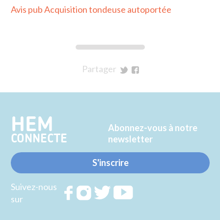
Avis pub Acquisition tondeuse autoportée
Partager
sur
sur
Twitter
Facebook
HEM
Abonnez-vous à notre
CONNECTE
newsletter
S'inscrire
Suivez-nous
Rejoignez
Rejoignez
Rejoignez
Rejoignez
sur
nous sur
nous sur
nous sur
nous sur
FACEBOOK
INSTAGRAM
TWITTER
YOUTUBE