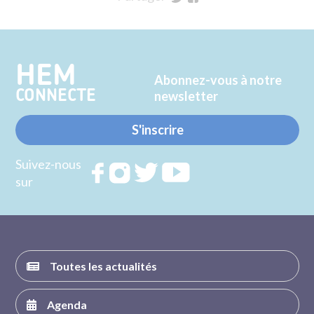
sur
sur
Twitter
Facebook
HEM
Abonnez-vous à notre
CONNECTE
newsletter
S'inscrire
Suivez-nous
Rejoignez
Rejoignez
Rejoignez
Rejoignez
sur
nous sur
nous sur
nous sur
nous sur
FACEBOOK
INSTAGRAM
TWITTER
YOUTUBE
Toutes les actualités
Agenda