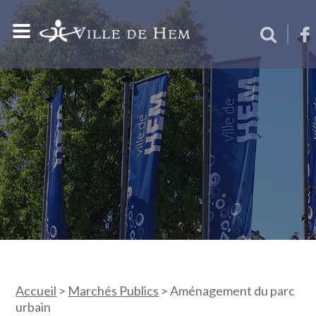
Accueil
>
Marchés Publics
>
Aménagement du parc
urbain