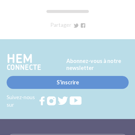
Partager
sur
sur
Twitter
Facebook
HEM
Abonnez-vous à notre
CONNECTE
newsletter
S'inscrire
Suivez-nous
Rejoignez
Rejoignez
Rejoignez
Rejoignez
sur
nous sur
nous sur
nous sur
nous sur
FACEBOOK
INSTAGRAM
TWITTER
YOUTUBE