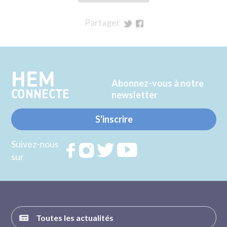
Partager
sur
sur
Twitter
Facebook
HEM
Abonnez-vous à notre
CONNECTE
newsletter
S'inscrire
Suivez-nous
Rejoignez
Rejoignez
Rejoignez
Rejoignez
sur
nous sur
nous sur
nous sur
nous sur
FACEBOOK
INSTAGRAM
TWITTER
YOUTUBE
Toutes les actualités