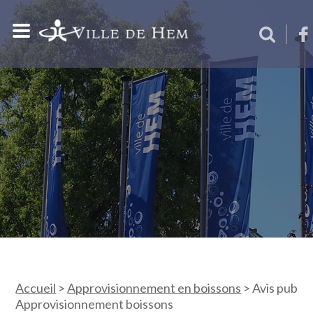
Accueil
>
Approvisionnement en boissons
>
Avis pub
Approvisionnement boissons