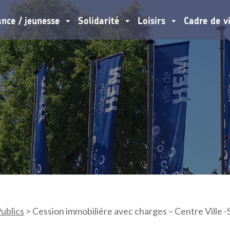
ance / jeunesse
Solidarité
Loisirs
Cadre de v
ublics
>
Cession immobilière avec charges – Centre Ville -