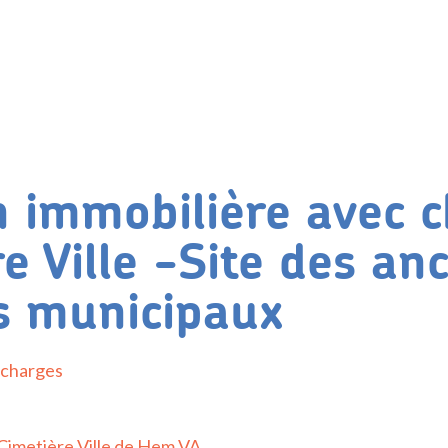
n immobilière avec 
e Ville -Site des an
rs municipaux
 charges
n
Cimetière Ville de Hem VA