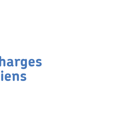
charges
ciens