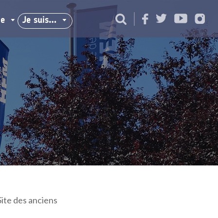
ie
Je suis…
Site des anciens