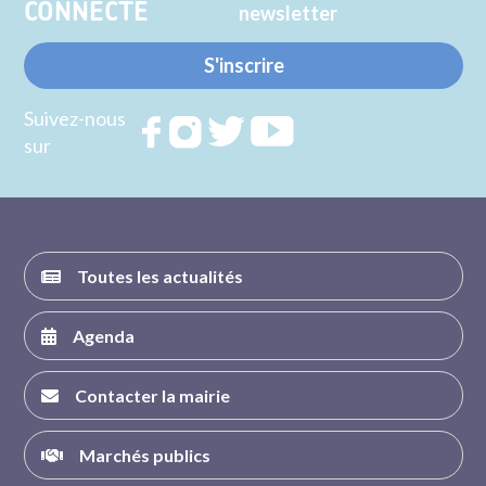
CONNECTE
newsletter
S'inscrire
Suivez-nous
Rejoignez
Rejoignez
Rejoignez
Rejoignez
sur
nous sur
nous sur
nous sur
nous sur
FACEBOOK
INSTAGRAM
TWITTER
YOUTUBE
Toutes les actualités
Agenda
Contacter la mairie
Marchés publics