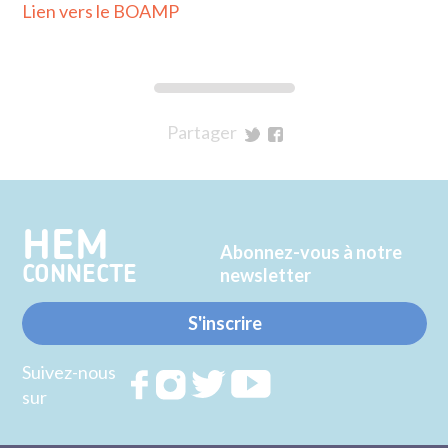
Lien vers le BOAMP
Partager
sur
sur
Twitter
Facebook
HEM
Abonnez-vous à notre
CONNECTE
newsletter
S'inscrire
Suivez-nous
Rejoignez
Rejoignez
Rejoignez
Rejoignez
sur
nous sur
nous sur
nous sur
nous sur
FACEBOOK
INSTAGRAM
TWITTER
YOUTUBE