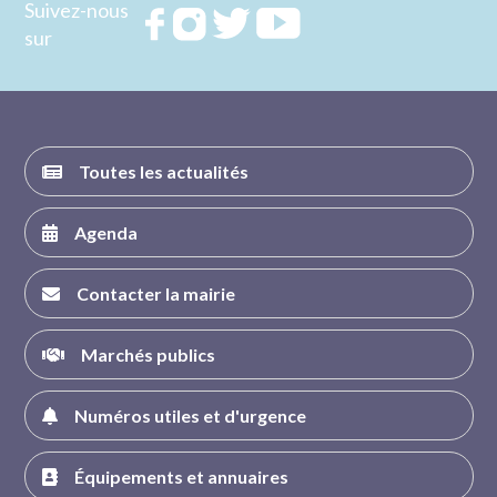
Suivez-nous
Rejoignez
Rejoignez
Rejoignez
Rejoignez
sur
nous sur
nous sur
nous sur
nous sur
FACEBOOK
INSTAGRAM
TWITTER
YOUTUBE
Toutes les actualités
Agenda
Contacter la mairie
Marchés publics
Numéros utiles et d'urgence
Équipements et annuaires