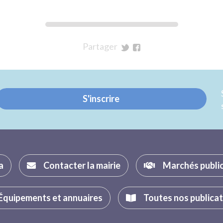
Partager
sur
sur
Twitter
Facebook
S'inscrire
a
Contacter la mairie
Marchés publi
Équipements et annuaires
Toutes nos publica