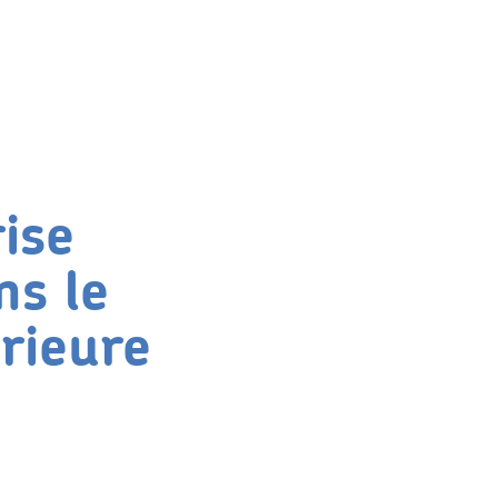
ise
ns le
érieure