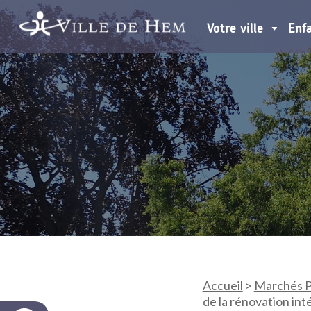
Votre ville
Enf
Accueil
>
Marchés P
de la rénovation inté