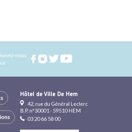
Suivez-nous
Rejoignez
Rejoignez
Rejoignez
Rejoignez
sur
nous sur
nous sur
nous sur
nous sur
FACEBOOK
INSTAGRAM
TWITTER
YOUTUBE
Hôtel de Ville De Hem
cs
42, rue du Général Leclerc
B.P. n°30001 - 59510 HEM
tions
03 20 66 58 00