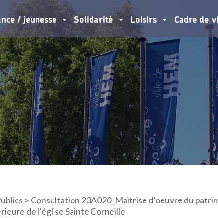
ance / jeunesse
Solidarité
Loisirs
Cadre de v
ublics
>
Consultation 23A020_Maitrise d’oeuvre du patrim
rieure de l’église Sainte Corneille