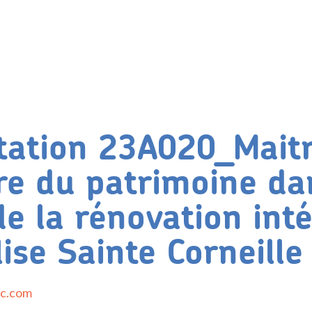
tation 23A020_Maitr
re du patrimoine da
de la rénovation int
lise Sainte Corneille
ic.com