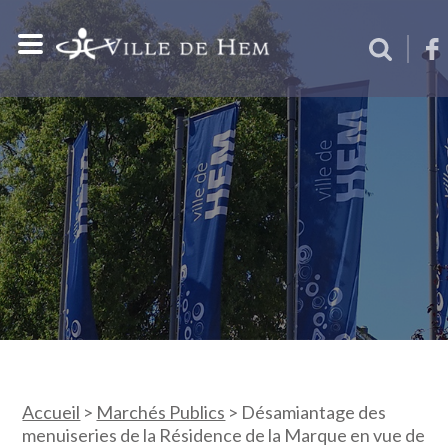
Accueil
>
Marchés Publics
>
Désamiantage des
menuiseries de la Résidence de la Marque en vue de