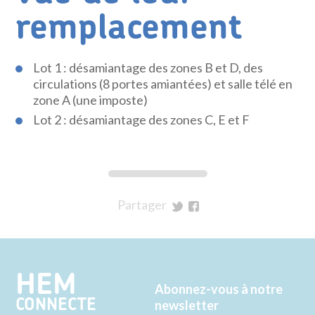
remplacement
Lot 1 : désamiantage des zones B et D, des
circulations (8 portes amiantées) et salle télé en
zone A (une imposte)
Lot 2 : désamiantage des zones C, E et F
Partager
sur
sur
Twitter
Facebook
HEM
Abonnez-vous à notre
CONNECTE
newsletter