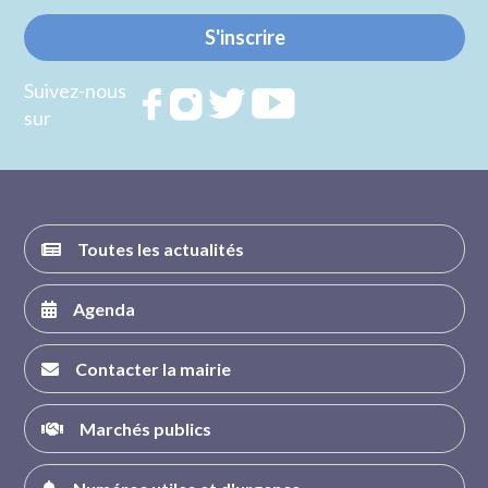
S'inscrire
Suivez-nous
Rejoignez
Rejoignez
Rejoignez
Rejoignez
sur
nous sur
nous sur
nous sur
nous sur
FACEBOOK
INSTAGRAM
TWITTER
YOUTUBE
Toutes les actualités
Agenda
Contacter la mairie
Marchés publics