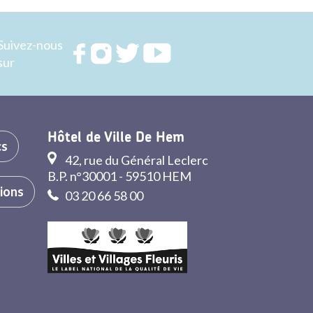
Suivez-nous
Rejoignez
Rejoignez
Rejoignez
Rejoignez
sur
nous sur
nous sur
nous sur
nous sur
FACEBOOK
INSTAGRAM
TWITTER
YOUTUBE
Hôtel de Ville De Hem
cs
42, rue du Général Leclerc
B.P. n°30001 - 59510 HEM
tions
03 20 66 58 00