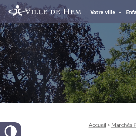
Votre ville
Enf
Accueil
>
Marchés P