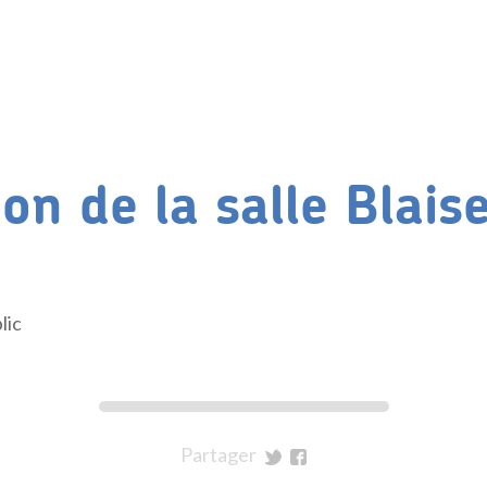
on de la salle Blais
lic
Partager
sur
sur