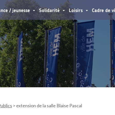
ance / jeunesse
Solidarité
Loisirs
Cadre de v
ublics
>
extension de la salle Blaise Pascal