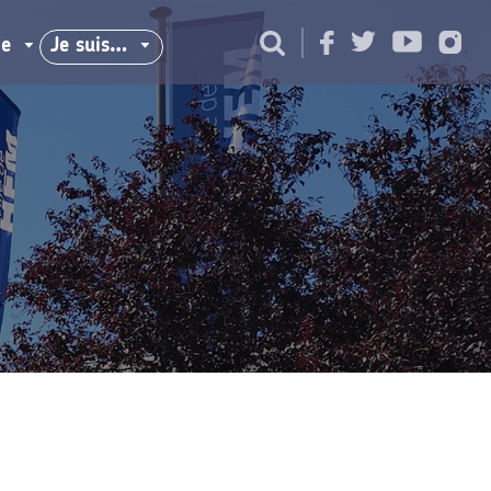
ie
Je suis…