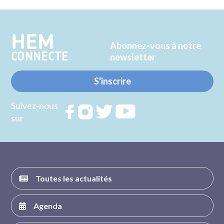
Twitter
Facebook
HEM
Abonnez-vous à notre
CONNECTE
newsletter
S'inscrire
Suivez-nous
Rejoignez
Rejoignez
Rejoignez
Rejoignez
sur
nous sur
nous sur
nous sur
nous sur
FACEBOOK
INSTAGRAM
TWITTER
YOUTUBE
Toutes les actualités
Agenda