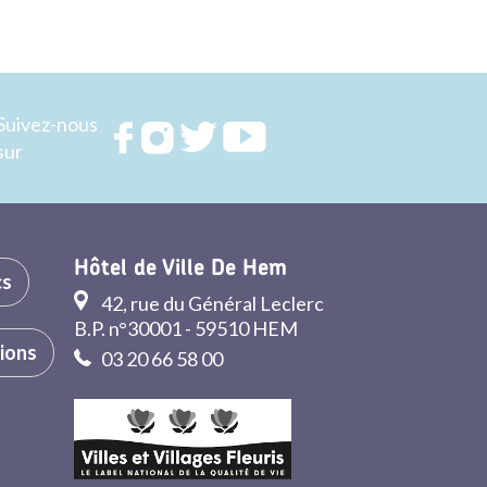
Suivez-nous
Rejoignez
Rejoignez
Rejoignez
Rejoignez
sur
nous sur
nous sur
nous sur
nous sur
FACEBOOK
INSTAGRAM
TWITTER
YOUTUBE
Hôtel de Ville De Hem
cs
42, rue du Général Leclerc
B.P. n°30001 - 59510 HEM
tions
03 20 66 58 00