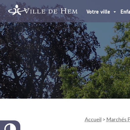
Votre ville
Enf
Accueil
>
Marchés P