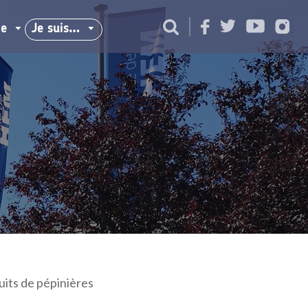
ie
Je suis…
uits de pépinières