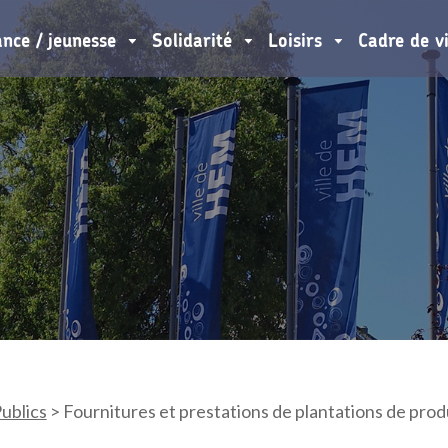
ance / jeunesse
Solidarité
Loisirs
Cadre de v
ublics
>
Fournitures et prestations de plantations de prod