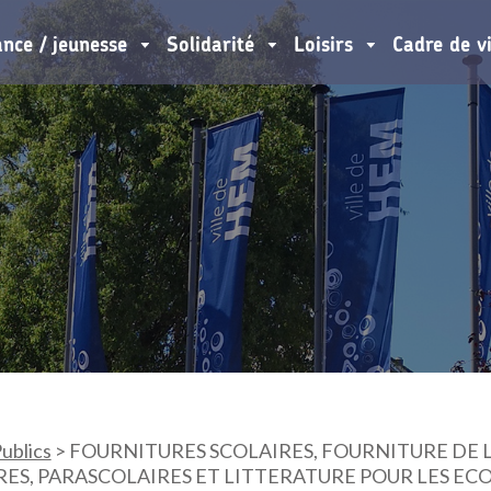
ance / jeunesse
Solidarité
Loisirs
Cadre de v
ublics
>
FOURNITURES SCOLAIRES, FOURNITURE DE L
ES, PARASCOLAIRES ET LITTERATURE POUR LES ECOL