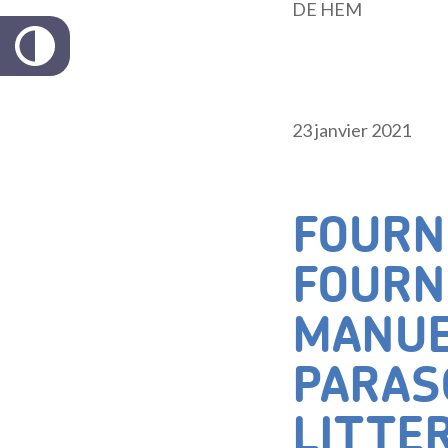
DE HEM
23 janvier 2021
FOURN
FOURN
MANUE
PARAS
LITTE