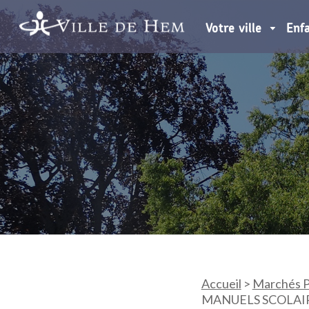
Votre ville
Enf
Accueil
>
Marchés P
MANUELS SCOLAIR