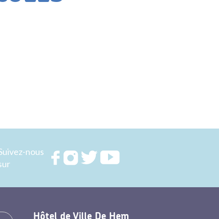
Suivez-nous
Rejoignez
Rejoignez
Rejoignez
Rejoignez
sur
nous sur
nous sur
nous sur
nous sur
FACEBOOK
INSTAGRAM
TWITTER
YOUTUBE
Hôtel de Ville De Hem