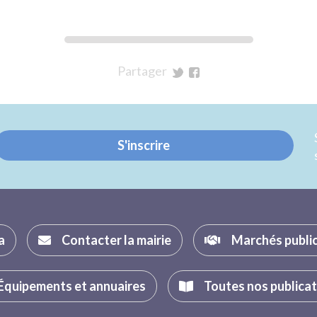
Partager
sur
sur
Twitter
Facebook
S'inscrire
a
Contacter la mairie
Marchés publi
Équipements et annuaires
Toutes nos publica