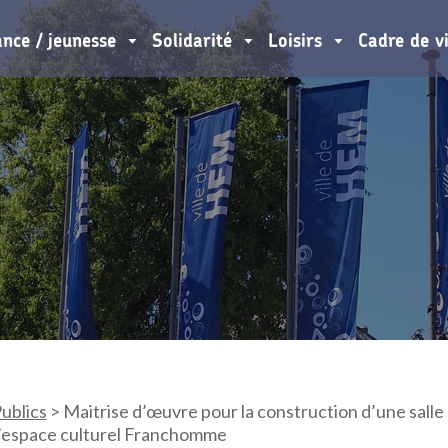
ance / jeunesse
Solidarité
Loisirs
Cadre de v
ublics
>
Maitrise d’œuvre pour la construction d’une salle 
 l’espace culturel Franchomme