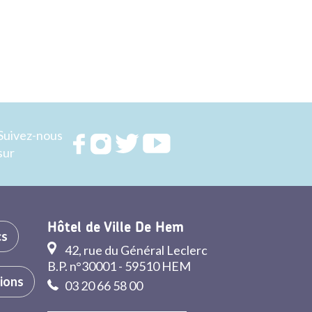
Suivez-nous
Rejoignez
Rejoignez
Rejoignez
Rejoignez
sur
nous sur
nous sur
nous sur
nous sur
FACEBOOK
INSTAGRAM
TWITTER
YOUTUBE
Hôtel de Ville De Hem
cs
42, rue du Général Leclerc
B.P. n°30001 - 59510 HEM
tions
03 20 66 58 00