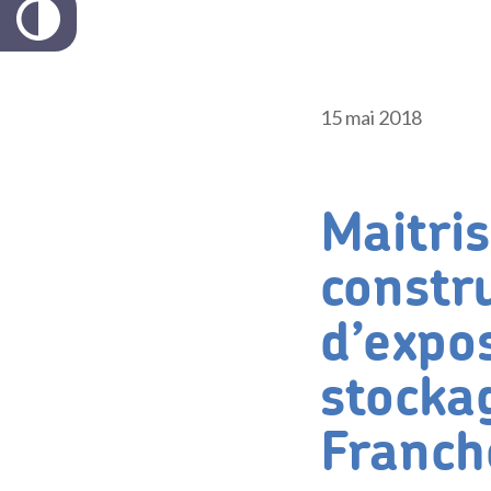
15 mai 2018
Maitri
constru
d’expos
stockag
Franc