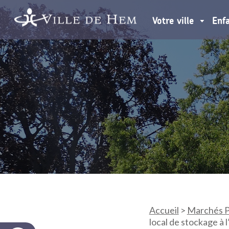
Votre ville
Enf
Accueil
>
Marchés P
local de stockage à