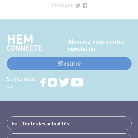
Partager
sur
sur
Twitter
Facebook
HEM
Abonnez-vous à notre
CONNECTE
newsletter
S'inscrire
Suivez-nous
Rejoignez
Rejoignez
Rejoignez
Rejoignez
sur
nous sur
nous sur
nous sur
nous sur
FACEBOOK
INSTAGRAM
TWITTER
YOUTUBE
Toutes les actualités