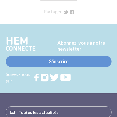
Partager
sur
sur
Twitter
Facebook
HEM
Abonnez-vous à notre
CONNECTE
newsletter
S'inscrire
Suivez-nous
Rejoignez
Rejoignez
Rejoignez
Rejoignez
sur
nous sur
nous sur
nous sur
nous sur
FACEBOOK
INSTAGRAM
TWITTER
YOUTUBE
Toutes les actualités