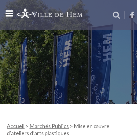
Accueil
>
Marchés Publics
>
Mise en œuvre
d’ateliers d’arts plastiques