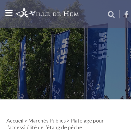
Accueil
>
Marchés Publics
>
Platelage pour
l’accessibilité de l’étang de pêche