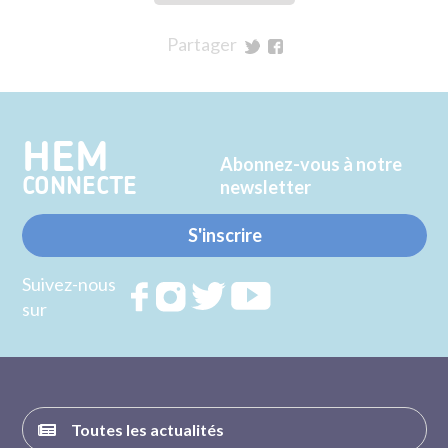
Partager
sur
sur
Twitter
Facebook
HEM
Abonnez-vous à notre
CONNECTE
newsletter
S'inscrire
Suivez-nous
Rejoignez
Rejoignez
Rejoignez
Rejoignez
sur
nous sur
nous sur
nous sur
nous sur
FACEBOOK
INSTAGRAM
TWITTER
YOUTUBE
Toutes les actualités