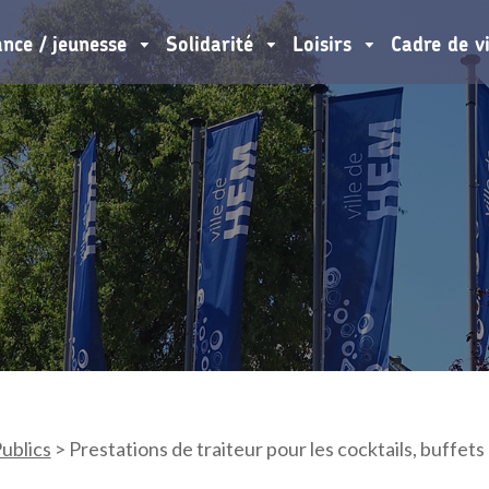
ance / jeunesse
Solidarité
Loisirs
Cadre de v
ublics
>
Prestations de traiteur pour les cocktails, buffet