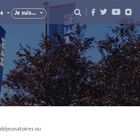
ie
Je suis…
s déjeunatoires ou