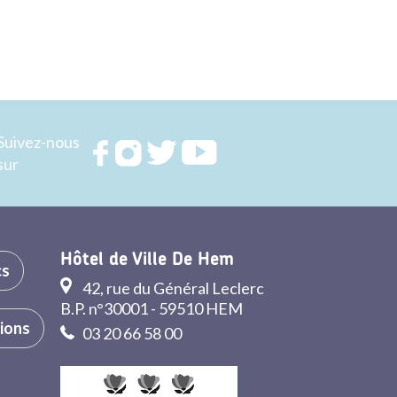
Suivez-nous
Rejoignez
Rejoignez
Rejoignez
Rejoignez
sur
nous sur
nous sur
nous sur
nous sur
FACEBOOK
INSTAGRAM
TWITTER
YOUTUBE
Hôtel de Ville De Hem
cs
42, rue du Général Leclerc
B.P. n°30001 - 59510 HEM
tions
03 20 66 58 00