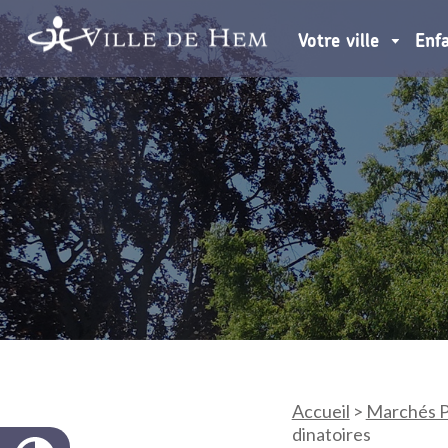
Votre ville
Enf
Accueil
>
Marchés P
dinatoires