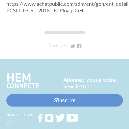
https://www.achatpublic.com/sdm/ent/gen/ent_detail
PCSLID=CSL_2018__KD4oaqOnH
Partager
sur
sur
Twitter
Facebook
HEM
Abonnez-vous à notre
CONNECTE
newsletter
S'inscrire
Suivez-nous
Rejoignez
Rejoignez
Rejoignez
Rejoignez
sur
nous sur
nous sur
nous sur
nous sur