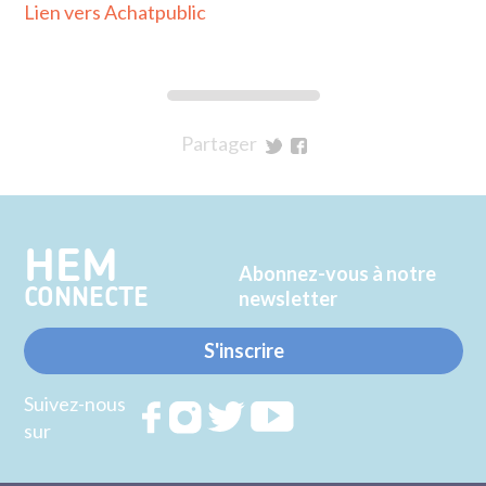
Lien vers Achatpublic
Partager
sur
sur
Twitter
Facebook
HEM
Abonnez-vous à notre
CONNECTE
newsletter
S'inscrire
Suivez-nous
Rejoignez
Rejoignez
Rejoignez
Rejoignez
sur
nous sur
nous sur
nous sur
nous sur
FACEBOOK
INSTAGRAM
TWITTER
YOUTUBE