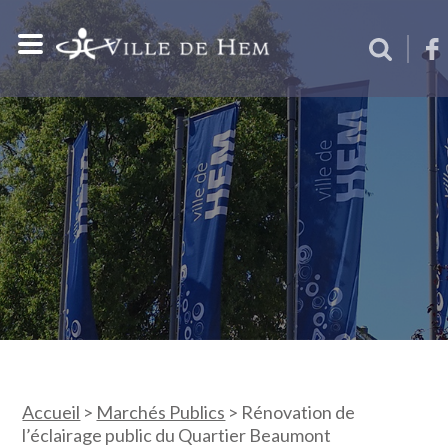
Accueil
>
Marchés Publics
>
Rénovation de
l’éclairage public du Quartier Beaumont