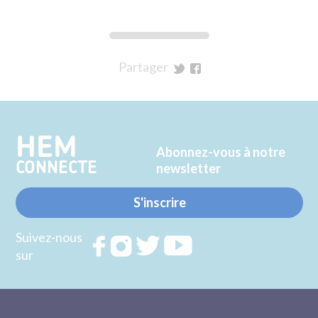
Partager
sur
sur
Twitter
Facebook
HEM
Abonnez-vous à notre
CONNECTE
newsletter
S'inscrire
Suivez-nous
Rejoignez
Rejoignez
Rejoignez
Rejoignez
sur
nous sur
nous sur
nous sur
nous sur
FACEBOOK
INSTAGRAM
TWITTER
YOUTUBE