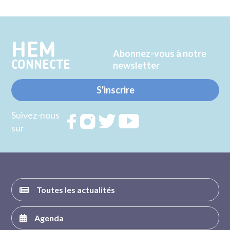
sur
sur
Twitter
Facebook
HEM
Abonnez-vous à notre
CONNECTE
newsletter
S'inscrire
Suivez-nous
Rejoignez
Rejoignez
Rejoignez
Rejoignez
sur
nous sur
nous sur
nous sur
nous sur
FACEBOOK
INSTAGRAM
TWITTER
YOUTUBE
Toutes les actualités
Agenda