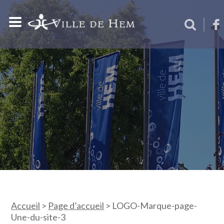
Accueil
>
Page d’accueil
>
LOGO-Marque-page-
Une-du-site-3