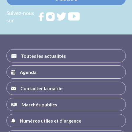
Suivez-nous
Rejoignez
Rejoignez
Rejoignez
Rejoignez
sur
nous sur
nous sur
nous sur
nous sur
FACEBOOK
INSTAGRAM
TWITTER
YOUTUBE
Toutes les actualités
Agenda
Contacter la mairie
Marchés publics
Numéros utiles et d'urgence