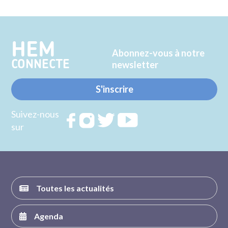
sur
sur
Twitter
Facebook
HEM
Abonnez-vous à notre
CONNECTE
newsletter
S'inscrire
Suivez-nous
Rejoignez
Rejoignez
Rejoignez
Rejoignez
sur
nous sur
nous sur
nous sur
nous sur
FACEBOOK
INSTAGRAM
TWITTER
YOUTUBE
Toutes les actualités
Agenda