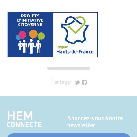
Partager
sur
sur
Twitter
Facebook
HEM
Abonnez-vous à notre
CONNECTE
newsletter