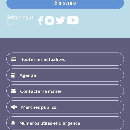
S'inscrire
Suivez-nous
Rejoignez
Rejoignez
Rejoignez
Rejoignez
sur
nous sur
nous sur
nous sur
nous sur
FACEBOOK
INSTAGRAM
TWITTER
YOUTUBE
Toutes les actualités
Agenda
Contacter la mairie
Marchés publics
Numéros utiles et d'urgence