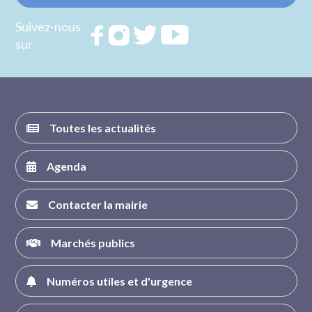
Suivez-nous
Rejoignez
Rejoignez
Rejoignez
Rejoignez
sur
nous sur
nous sur
nous sur
nous sur
FACEBOOK
INSTAGRAM
TWITTER
YOUTUBE
Toutes les actualités
Agenda
Contacter la mairie
Marchés publics
Numéros utiles et d'urgence