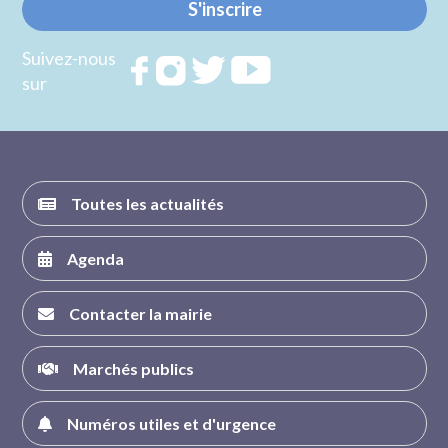
S'inscrire
Suivez-nous
Rejoignez
Rejoignez
Rejoignez
Rejoignez
sur
nous sur
nous sur
nous sur
nous sur
FACEBOOK
INSTAGRAM
TWITTER
YOUTUBE
Toutes les actualités
Agenda
Contacter la mairie
Marchés publics
Numéros utiles et d'urgence