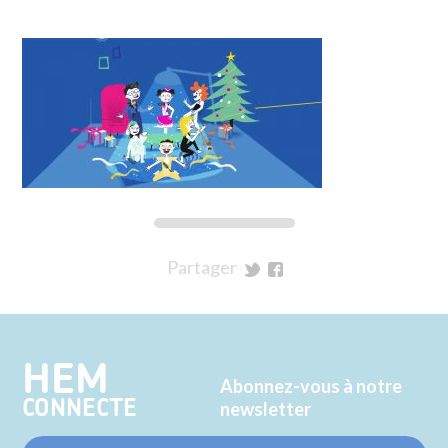
Partager
sur
sur
Twitter
Facebook
HEM
Abonnez-vous à notre
CONNECTE
newsletter