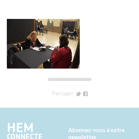
Partager
sur
sur
Twitter
Facebook
HEM
Abonnez-vous à notre
CONNECTE
newsletter