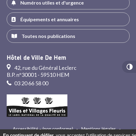
Numéros utiles et d'urgence
Équipements et annuaires
Toutes nos publications
Hôtel de Ville De Hem
42, rue du Général Leclerc
B.P. n°30001 - 59510 HEM
03 20 66 58 00
Accessibilité – (non conforme)
-
Mentions légales
-
Crédits
-
Contact
En continuant de défiler,
vous acceptez l'utilisation de services ti