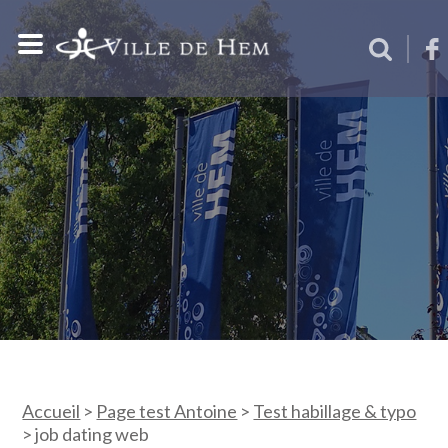
Accueil
>
Page test Antoine
>
Test habillage & typo
>
job dating web