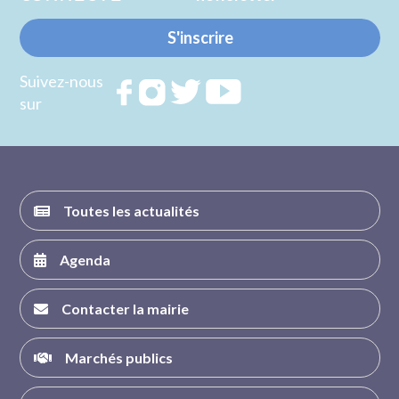
S'inscrire
Suivez-nous
Rejoignez
Rejoignez
Rejoignez
Rejoignez
sur
nous sur
nous sur
nous sur
nous sur
FACEBOOK
INSTAGRAM
TWITTER
YOUTUBE
Toutes les actualités
Agenda
Contacter la mairie
Marchés publics