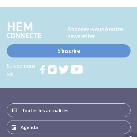
sur
sur
Twitter
Facebook
HEM
Abonnez-vous à notre
CONNECTE
newsletter
S'inscrire
Suivez-nous
Rejoignez
Rejoignez
Rejoignez
Rejoignez
sur
nous sur
nous sur
nous sur
nous sur
FACEBOOK
INSTAGRAM
TWITTER
YOUTUBE
Toutes les actualités
Agenda