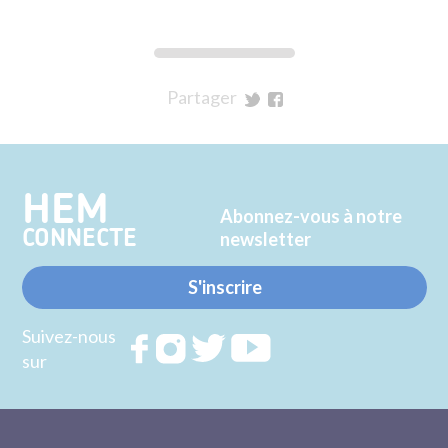
Partager
sur
sur
Twitter
Facebook
HEM
Abonnez-vous à notre
CONNECTE
newsletter
S'inscrire
Suivez-nous
Rejoignez
Rejoignez
Rejoignez
Rejoignez
sur
nous sur
nous sur
nous sur
nous sur
FACEBOOK
INSTAGRAM
TWITTER
YOUTUBE