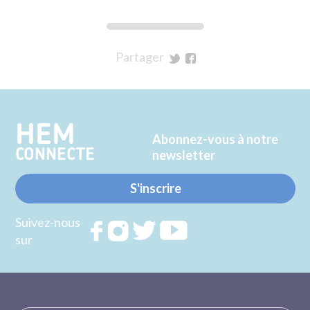
Partager
sur
sur
Twitter
Facebook
HEM
Abonnez-vous à notre
CONNECTE
newsletter
S'inscrire
Suivez-nous
Rejoignez
Rejoignez
Rejoignez
Rejoignez
sur
nous sur
nous sur
nous sur
nous sur
FACEBOOK
INSTAGRAM
TWITTER
YOUTUBE