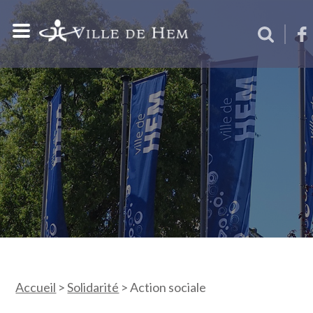
Accueil
>
Solidarité
>
Action sociale