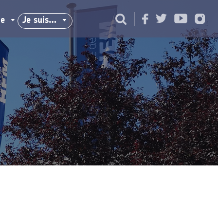
ie
Je suis…