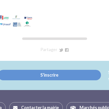
Partager
sur
sur
Twitter
Facebook
S'inscrire
a
Contacter la mairie
Marchés publi