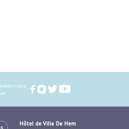
Suivez-nous
Rejoignez
Rejoignez
Rejoignez
Rejoignez
sur
nous sur
nous sur
nous sur
nous sur
FACEBOOK
INSTAGRAM
TWITTER
YOUTUBE
Hôtel de Ville De Hem
cs