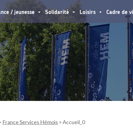
ance / jeunesse
Solidarité
Loisirs
Cadre de v
>
France Services Hémois
>
Accueil_0