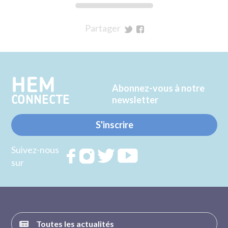
Partager
sur
sur
Twitter
Facebook
HEM
Abonnez-vous à notre
CONNECTE
newsletter
S'inscrire
Suivez-nous
Rejoignez
Rejoignez
Rejoignez
Rejoignez
sur
nous sur
nous sur
nous sur
nous sur
FACEBOOK
INSTAGRAM
TWITTER
YOUTUBE
Toutes les actualités