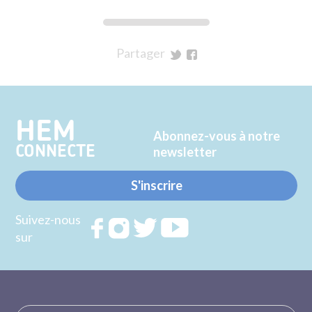
Partager
sur
sur
Twitter
Facebook
HEM
Abonnez-vous à notre
CONNECTE
newsletter
S'inscrire
Suivez-nous
Rejoignez
Rejoignez
Rejoignez
Rejoignez
sur
nous sur
nous sur
nous sur
nous sur
FACEBOOK
INSTAGRAM
TWITTER
YOUTUBE