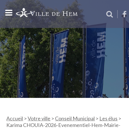
Accueil
>
Votre ville
>
Conseil Municipal
>
Les élus
>
Karima CHOUIA-2026-Evenementiel-Hem-Mairie-