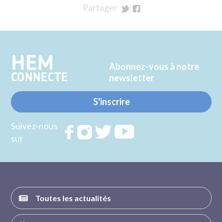
Partager
sur
sur
Twitter
Facebook
HEM
Abonnez-vous à notre
CONNECTE
newsletter
S'inscrire
Suivez-nous
Rejoignez
Rejoignez
Rejoignez
Rejoignez
sur
nous sur
nous sur
nous sur
nous sur
FACEBOOK
INSTAGRAM
TWITTER
YOUTUBE
Toutes les actualités