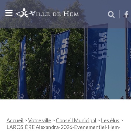
Accueil
>
Votre ville
>
Conseil Municipal
>
Les élus
>
LAROSIÈRE Alexandra-2026-Evenementiel-Hem-