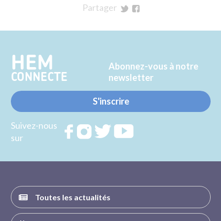
Partager
sur
sur
Twitter
Facebook
HEM
Abonnez-vous à notre
CONNECTE
newsletter
S'inscrire
Suivez-nous
Rejoignez
Rejoignez
Rejoignez
Rejoignez
sur
nous sur
nous sur
nous sur
nous sur
FACEBOOK
INSTAGRAM
TWITTER
YOUTUBE
Toutes les actualités