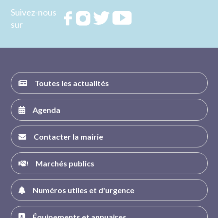
Suivez-nous
Rejoignez
Rejoignez
Rejoignez
Rejoignez
sur
nous sur
nous sur
nous sur
nous sur
FACEBOOK
INSTAGRAM
TWITTER
YOUTUBE
Toutes les actualités
Agenda
Contacter la mairie
Marchés publics
Numéros utiles et d'urgence
Équipements et annuaires