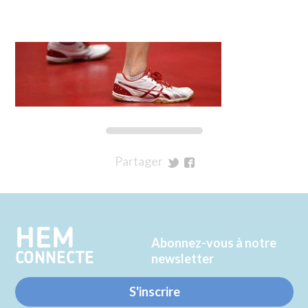
Partager
sur
sur
Twitter
Facebook
HEM
Abonnez-vous à notre
CONNECTE
newsletter
S'inscrire