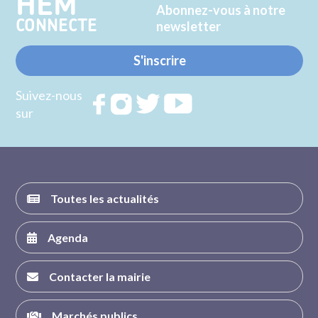
HEM
Abonnez-vous à notre
CONNECTE
newsletter
S'inscrire
Suivez-nous
Rejoignez
Rejoignez
Rejoignez
Rejoignez
sur
nous sur
nous sur
nous sur
nous sur
FACEBOOK
INSTAGRAM
TWITTER
YOUTUBE
Toutes les actualités
Agenda
Contacter la mairie
Marchés publics