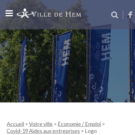
Accueil
>
Votre ville
>
Économie / Emploi
>
Covid-19 Aides aux entreprises
>
Logo