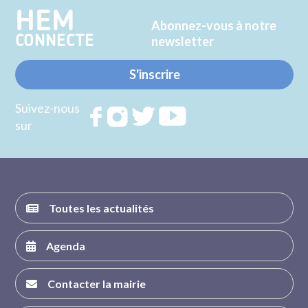
HEM
Abonnez-vous à notre
CONNECTE
newsletter
S'inscrire
Suivez-nous
Rejoignez
Rejoignez
Rejoignez
Rejoignez
sur
nous sur
nous sur
nous sur
nous sur
FACEBOOK
INSTAGRAM
TWITTER
YOUTUBE
Toutes les actualités
Agenda
Contacter la mairie