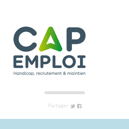
Partager
sur
sur
Twitter
Facebook