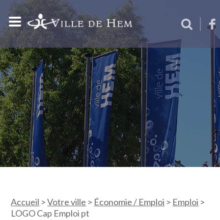
Accueil
>
Votre ville
>
Économie / Emploi
>
Emploi
>
LOGO Cap Emploi pt