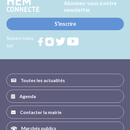
HEM
Abonnez-vous à notre
CONNECTE
newsletter
S'inscrire
Suivez-nous
Rejoignez
Rejoignez
Rejoignez
Rejoignez
sur
nous sur
nous sur
nous sur
nous sur
FACEBOOK
INSTAGRAM
TWITTER
YOUTUBE
Toutes les actualités
Agenda
Contacter la mairie
Marchés publics