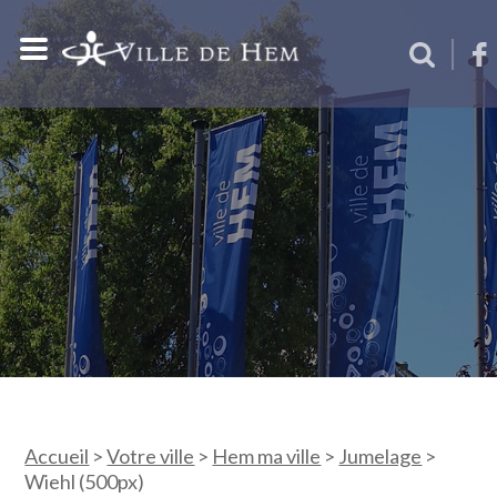
Accueil
>
Votre ville
>
Hem ma ville
>
Jumelage
>
Wiehl (500px)