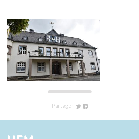
Partager
sur
sur
Twitter
Facebook