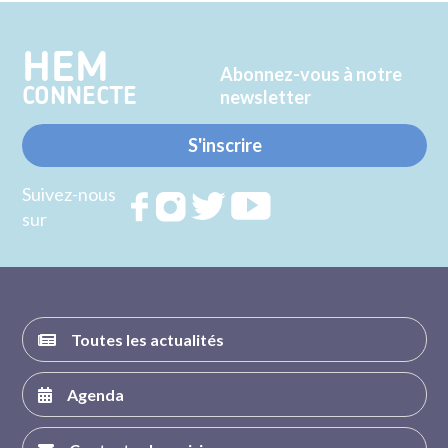
Twitter
Facebook
HEM
Abonnez-vous à notre
CONNECTE
newsletter
S'inscrire
Suivez-nous
Rejoignez
Rejoignez
Rejoignez
Rejoignez
sur
nous sur
nous sur
nous sur
nous sur
FACEBOOK
INSTAGRAM
TWITTER
YOUTUBE
Toutes les actualités
Agenda