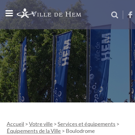
Accueil
>
Votre ville
>
Services et équipements
>
Équipements de la Ville
>
Boulodrome