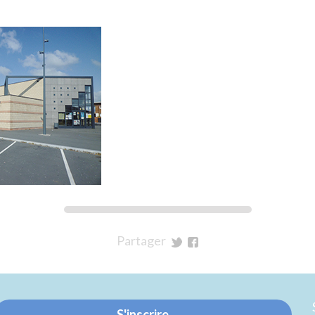
Partager
sur
sur
Twitter
Facebook
S'inscrire