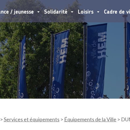
ance / jeunesse
Solidarité
Loisirs
Cadre de v
>
Services et équipements
>
Équipements de la Ville
>
DU