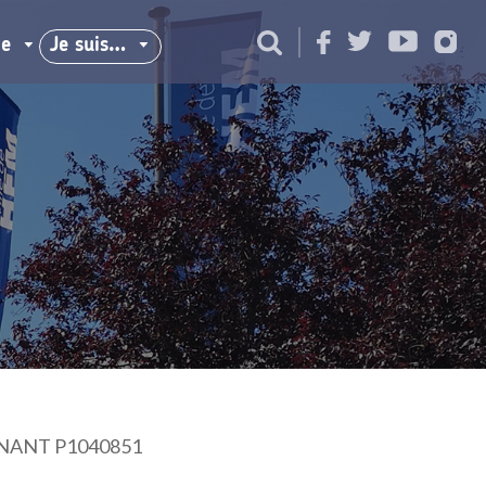
ie
Je suis…
NANT P1040851