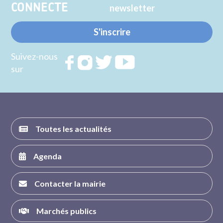
CONNECTE
newsletter
S'inscrire
Suivez-nous
Rejoignez
Rejoignez
Rejoignez
Rejoignez
sur
nous sur
nous sur
nous sur
nous sur
FACEBOOK
INSTAGRAM
TWITTER
YOUTUBE
Toutes les actualités
Agenda
Contacter la mairie
Marchés publics