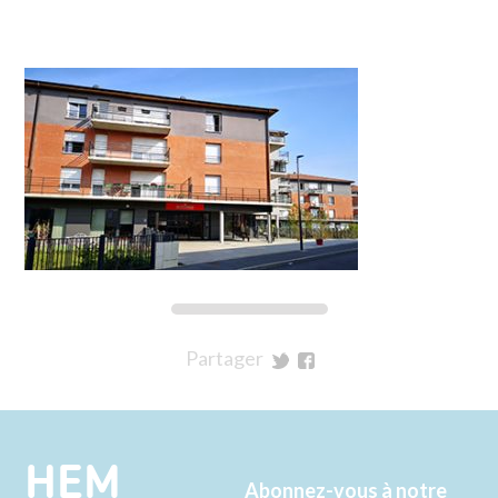
Partager
sur
sur
Twitter
Facebook
HEM
Abonnez-vous à notre