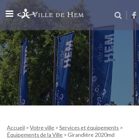
Accueil
>
Votre ville
>
Services et équipements
>
Équipements de la Ville
>
Girandière 2020md