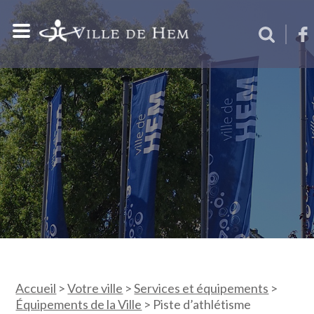
Accueil
>
Votre ville
>
Services et équipements
>
Équipements de la Ville
>
Piste d’athlétisme