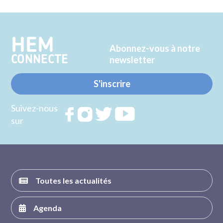
sur
sur
Twitter
Facebook
HEM
Abonnez-vous à notre
CONNECTE
newsletter
S'inscrire
Suivez-nous
Rejoignez
Rejoignez
Rejoignez
Rejoignez
sur
nous sur
nous sur
nous sur
nous sur
FACEBOOK
INSTAGRAM
TWITTER
YOUTUBE
Toutes les actualités
Agenda