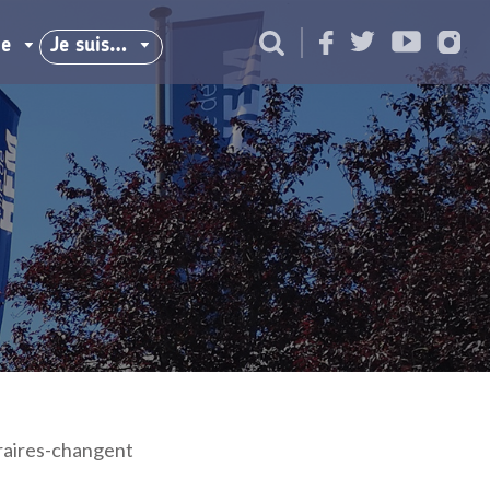
ie
Je suis…
raires-changent