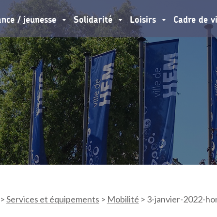
ance / jeunesse
Solidarité
Loisirs
Cadre de v
>
Services et équipements
>
Mobilité
>
3-janvier-2022-ho