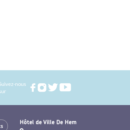
Suivez-nous
Rejoignez
Rejoignez
Rejoignez
Rejoignez
sur
nous sur
nous sur
nous sur
nous sur
FACEBOOK
INSTAGRAM
TWITTER
YOUTUBE
Hôtel de Ville De Hem
cs