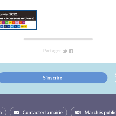
Partager
sur
sur
Twitter
Facebook
S'inscrire
a
Contacter la mairie
Marchés publi